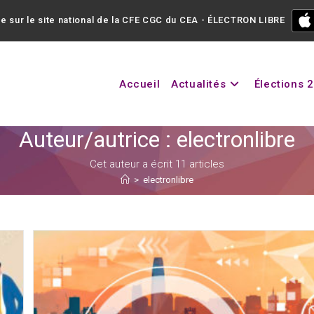
e sur le site national de la CFE CGC du CEA - ÉLECTRON LIBRE
Accueil
Actualités
Élections 
Auteur/autrice :
electronlibre
Cet auteur a écrit 11 articles
>
electronlibre