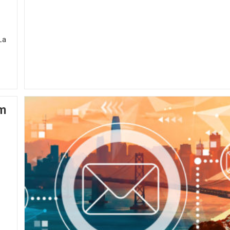
La
am