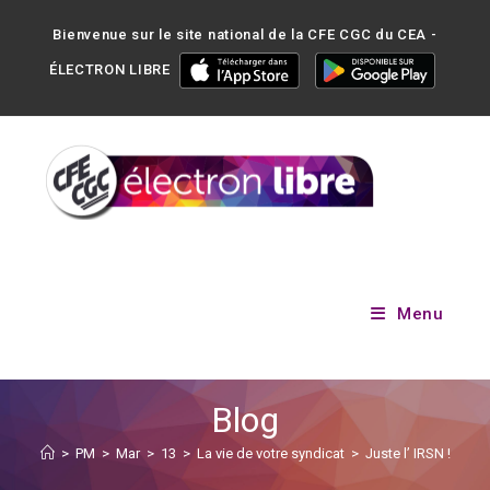
Bienvenue sur le site national de la CFE CGC du CEA -
ÉLECTRON LIBRE
Menu
Blog
>
PM
>
Mar
>
13
>
La vie de votre syndicat
>
Juste l’ IRSN !