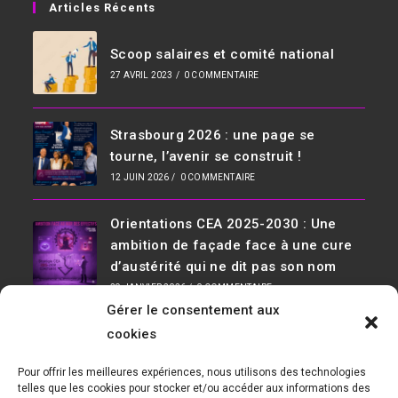
Articles Récents
Scoop salaires et comité national
27 AVRIL 2023
/
0 COMMENTAIRE
Strasbourg 2026 : une page se
tourne, l’avenir se construit !
12 JUIN 2026
/
0 COMMENTAIRE
Orientations CEA 2025-2030 : Une
ambition de façade face à une cure
d’austérité qui ne dit pas son nom
29 JANVIER 2026
/
0 COMMENTAIRE
Gérer le consentement aux
Infos De Contact
cookies
Adresse :
Pour offrir les meilleures expériences, nous utilisons des technologies
D36, 91190 Saclay Bât 534
telles que les cookies pour stocker et/ou accéder aux informations des