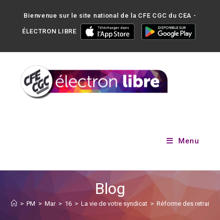
Bienvenue sur le site national de la CFE CGC du CEA -
ÉLECTRON LIBRE
Menu
Blog
>
PM
>
Mar
>
16
>
La vie de votre syndicat
>
Réforme des retraites