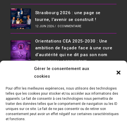
Strasbourg 2026 : une page se
tourne, l’avenir se construit !
12 JUIN 2026
/
0 COMMENTAIRE
Orientations CEA 2025-2030 : Une
ambition de façade face à une cure
d’austérité qui ne dit pas son nom
29 JANVIER 2026
/
0 COMMENTAIRE
Gérer le consentement aux
Infos De Contact
cookies
Adresse :
Pour offrir les meilleures expériences, nous utilisons des technologies
D36, 91190 Saclay Bât 534
telles que les cookies pour stocker et/ou accéder aux informations des
appareils. Le fait de consentir à ces technologies nous permettra de
Téléphone :
traiter des données telles que le comportement de navigation ou les ID
01 69 08 30 04
uniques sur ce site. Le fait de ne pas consentir ou de retirer son
consentement peut avoir un effet négatif sur certaines caractéristiques
E-mail :
et fonctions.
cfecgc@cea.fr