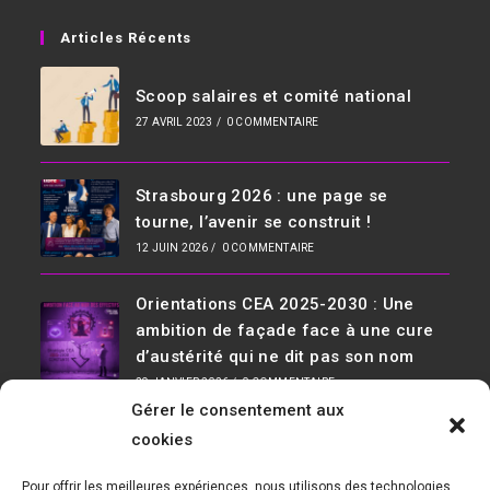
Articles Récents
Scoop salaires et comité national
27 AVRIL 2023
/
0 COMMENTAIRE
Strasbourg 2026 : une page se
tourne, l’avenir se construit !
12 JUIN 2026
/
0 COMMENTAIRE
Orientations CEA 2025-2030 : Une
ambition de façade face à une cure
d’austérité qui ne dit pas son nom
29 JANVIER 2026
/
0 COMMENTAIRE
Gérer le consentement aux
Infos De Contact
cookies
Adresse :
Pour offrir les meilleures expériences, nous utilisons des technologies