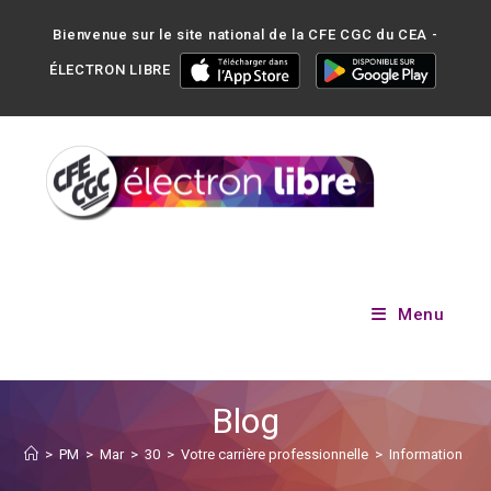
Bienvenue sur le site national de la CFE CGC du CEA -
ÉLECTRON LIBRE
Menu
Blog
>
PM
>
Mar
>
30
>
Votre carrière professionnelle
>
Information à t