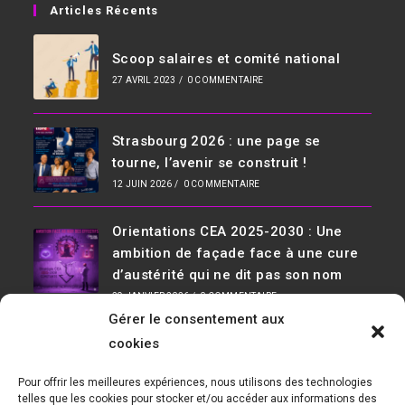
Articles Récents
Scoop salaires et comité national
27 AVRIL 2023
/
0 COMMENTAIRE
Strasbourg 2026 : une page se
tourne, l’avenir se construit !
12 JUIN 2026
/
0 COMMENTAIRE
Orientations CEA 2025-2030 : Une
ambition de façade face à une cure
d’austérité qui ne dit pas son nom
29 JANVIER 2026
/
0 COMMENTAIRE
Gérer le consentement aux
Infos De Contact
cookies
Adresse :
Pour offrir les meilleures expériences, nous utilisons des technologies
D36, 91190 Saclay Bât 534
telles que les cookies pour stocker et/ou accéder aux informations des