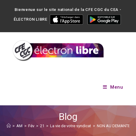
Bienvenue sur le site national de la CFE CGC du CEA -
ÉLECTRON LIBRE
Menu
Blog
>
AM
>
Fév
>
21
>
La vie de votre syndicat
>
NON AU DEMANTELEM