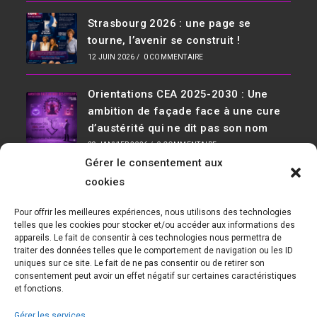
Strasbourg 2026 : une page se
tourne, l’avenir se construit !
12 JUIN 2026
/
0 COMMENTAIRE
Orientations CEA 2025-2030 : Une
ambition de façade face à une cure
d’austérité qui ne dit pas son nom
29 JANVIER 2026
/
0 COMMENTAIRE
Gérer le consentement aux
Infos De Contact
cookies
Adresse :
Pour offrir les meilleures expériences, nous utilisons des technologies
D36, 91190 Saclay Bât 534
telles que les cookies pour stocker et/ou accéder aux informations des
appareils. Le fait de consentir à ces technologies nous permettra de
Téléphone :
traiter des données telles que le comportement de navigation ou les ID
01 69 08 30 04
uniques sur ce site. Le fait de ne pas consentir ou de retirer son
consentement peut avoir un effet négatif sur certaines caractéristiques
E-mail :
et fonctions.
cfecgc@cea.fr
Gérer les services