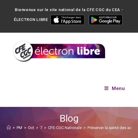
Bienvenue sur le site national de la CFE CGC du CEA -
ÉLECTRON LIBRE
Menu
Blog
>
PM
>
Oct
>
7
>
CFE-CGC Nationale
>
Préserver la santé des aidan