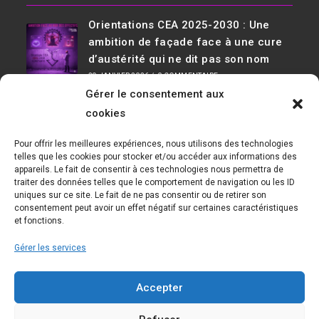
Orientations CEA 2025-2030 : Une
ambition de façade face à une cure
d’austérité qui ne dit pas son nom
29 JANVIER 2026
/
0 COMMENTAIRE
Gérer le consentement aux
Infos De Contact
cookies
Adresse :
Pour offrir les meilleures expériences, nous utilisons des technologies
D36, 91190 Saclay Bât 534
telles que les cookies pour stocker et/ou accéder aux informations des
appareils. Le fait de consentir à ces technologies nous permettra de
Téléphone :
traiter des données telles que le comportement de navigation ou les ID
01 69 08 30 04
uniques sur ce site. Le fait de ne pas consentir ou de retirer son
consentement peut avoir un effet négatif sur certaines caractéristiques
E-mail :
et fonctions.
cfecgc@cea.fr
Gérer les services
Nous Suivre
Accepter