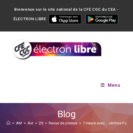
Bienvenue sur le site national de la CFE CGC du CEA -
ÉLECTRON LIBRE
Menu
Blog
>
AM
>
Avr
>
29
>
Revue de presse
>
1 Heure avec… Jérôme Fourque