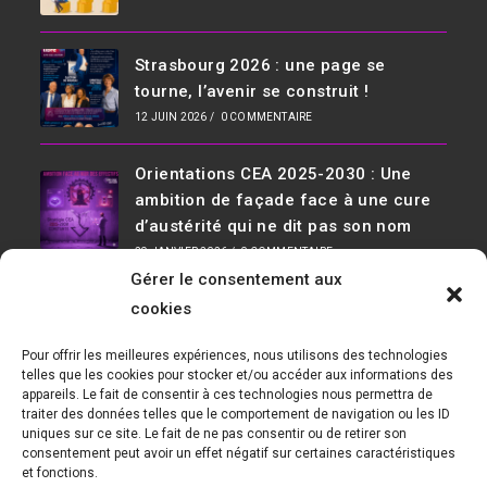
Strasbourg 2026 : une page se
tourne, l’avenir se construit !
12 JUIN 2026
/
0 COMMENTAIRE
Orientations CEA 2025-2030 : Une
ambition de façade face à une cure
d’austérité qui ne dit pas son nom
29 JANVIER 2026
/
0 COMMENTAIRE
Gérer le consentement aux
Infos De Contact
cookies
Adresse :
Pour offrir les meilleures expériences, nous utilisons des technologies
D36, 91190 Saclay Bât 534
telles que les cookies pour stocker et/ou accéder aux informations des
appareils. Le fait de consentir à ces technologies nous permettra de
Téléphone :
traiter des données telles que le comportement de navigation ou les ID
01 69 08 30 04
uniques sur ce site. Le fait de ne pas consentir ou de retirer son
consentement peut avoir un effet négatif sur certaines caractéristiques
E-mail :
et fonctions.