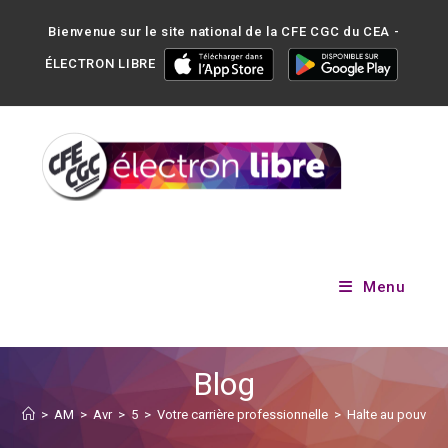
Bienvenue sur le site national de la CFE CGC du CEA -
ÉLECTRON LIBRE
Menu
Blog
>
AM
>
Avr
>
5
>
Votre carrière professionnelle
>
Halte au pouvoir 