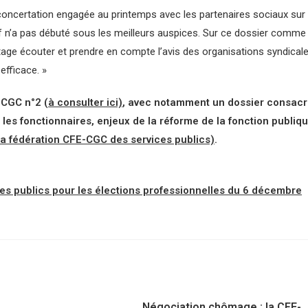
oncertation engagée au printemps avec les partenaires sociaux sur
tif n’a pas débuté sous les meilleurs auspices. Sur ce dossier comme
tage écouter et prendre en compte l’avis des organisations syndical
efficace. »
-CGC n°2 (
à consulter ici)
, avec notamment un dossier consac
ur les fonctionnaires, enjeux de la réforme de la fonction publiq
la fédération CFE-CGC des services publics)
.
s publics pour les élections professionnelles du 6 décembre
Négociation chômage : la CFE-