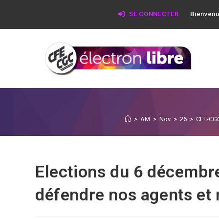
SE CONNECTER
Bienvenu
>
AM
>
Nov
>
26
>
CFE-CGC
Elections du 6 décembre
défendre nos agents et 