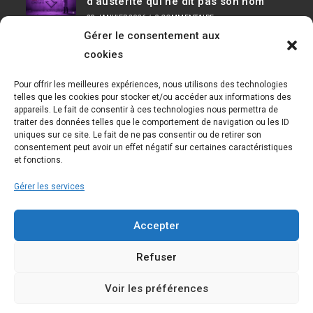
d’austérité qui ne dit pas son nom
29 JANVIER 2026
/
0 COMMENTAIRE
Gérer le consentement aux
Infos De Contact
cookies
Adresse :
Pour offrir les meilleures expériences, nous utilisons des technologies
D36, 91190 Saclay Bât 534
telles que les cookies pour stocker et/ou accéder aux informations des
appareils. Le fait de consentir à ces technologies nous permettra de
Téléphone :
traiter des données telles que le comportement de navigation ou les ID
01 69 08 30 04
uniques sur ce site. Le fait de ne pas consentir ou de retirer son
consentement peut avoir un effet négatif sur certaines caractéristiques
E-mail :
et fonctions.
cfecgc@cea.fr
Gérer les services
Nous Suivre
Accepter
Refuser
Voir les préférences
Copyright 2026 - Électron libre CEA - CFE CGC