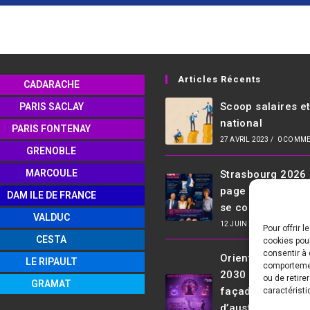
Articles Récents
CADARACHE
Scoop salaires e
PARIS SACLAY
national
PARIS FONTENAY
27 AVRIL 2023
/
0 COMME
GRENOBLE
MARCOULE
Strasbourg 2026 
page se tourne, l
DAM ILE DE FRANCE
se construit !
VALDUC
12 JUIN 2026
/
0 COMME
Pour offrir 
CESTA
cookies pour
consentir à 
Orientations CEA
LE RIPAULT
comportement
2030 : Une ambit
ou de retire
GRAMAT
façade face à u
caractéristi
d’austérité qui ne