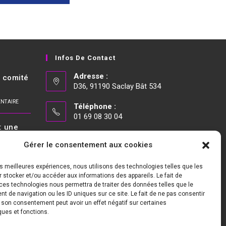
Infos De Contact
Adresse :
t comité
D36, 91190 Saclay Bât 534
NTAIRE
Téléphone :
01 69 08 30 04
: une
E-mail :
’avenir
Gérer le consentement aux cookies
cfecgc@cea.fr
NTAIRE
les meilleures expériences, nous utilisons des technologies telles que les
Nous Suivre
 stocker et/ou accéder aux informations des appareils. Le fait de
ces technologies nous permettra de traiter des données telles que le
 2025-
 de navigation ou les ID uniques sur ce site. Le fait de ne pas consentir
ion de
r son consentement peut avoir un effet négatif sur certaines
ne cure
ques et fonctions.
 dit pas