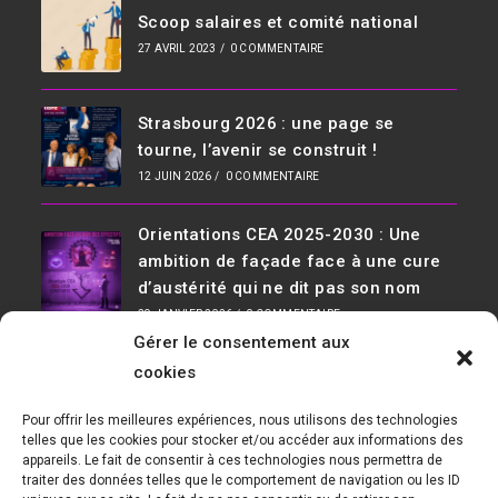
Scoop salaires et comité national
27 AVRIL 2023
/
0 COMMENTAIRE
Strasbourg 2026 : une page se
tourne, l’avenir se construit !
12 JUIN 2026
/
0 COMMENTAIRE
Orientations CEA 2025-2030 : Une
ambition de façade face à une cure
d’austérité qui ne dit pas son nom
29 JANVIER 2026
/
0 COMMENTAIRE
Gérer le consentement aux
Infos De Contact
cookies
Adresse :
Pour offrir les meilleures expériences, nous utilisons des technologies
D36, 91190 Saclay Bât 534
telles que les cookies pour stocker et/ou accéder aux informations des
appareils. Le fait de consentir à ces technologies nous permettra de
Téléphone :
traiter des données telles que le comportement de navigation ou les ID
01 69 08 30 04