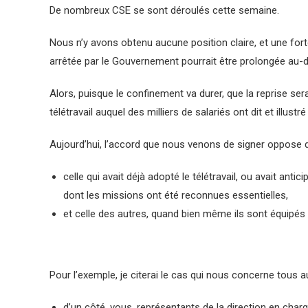
De nombreux CSE se sont déroulés cette semaine.
Nous n’y avons obtenu aucune position claire, et une for
arrêtée par le Gouvernement pourrait être prolongée au-d
Alors, puisque le confinement va durer, que la reprise s
télétravail auquel des milliers de salariés ont dit et illust
Aujourd’hui, l’accord que nous venons de signer oppose d
celle qui avait déjà adopté le télétravail, ou avait anti
dont les missions ont été reconnues essentielles,
et celle des autres, quand bien même ils sont équipés p
Pour l’exemple, je citerai le cas qui nous concerne tous au
d’un côté, vous, représentants de la direction
en charg