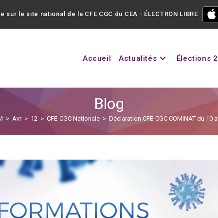
e sur le site national de la CFE CGC du CEA - ÉLECTRON LIBRE
Accueil
Actualités
Élections 
Blog
M
>
Avr
>
12
>
CFE-CGC Nationale
>
Déclaration CFE-CGC COMINAT du 10 av