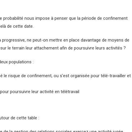
te probabilité nous impose à penser que la période de confinement
elà de cette date.
era progressive, ne peut-on mettre en place davantage de moyens de
ré sur le terrain leur attachement afin de poursuivre leurs activités ?
eux populations :
cipé le risque de confinement, ou s’est organisée pour télé-travailler et
our poursuivre leur activité en télétravail
tour de cette table :
e de la gestion des relations sociales
exercez une activité jugée