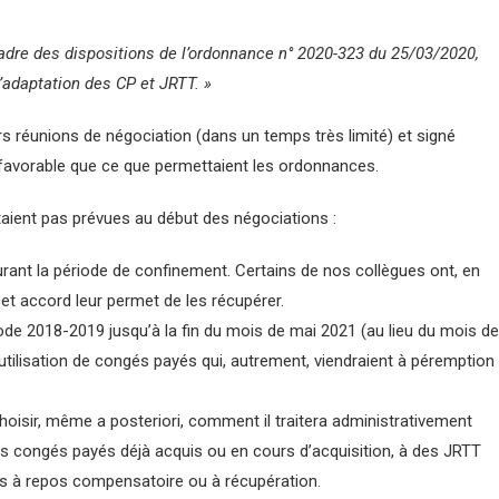
cadre des dispositions de l’ordonnance n° 2020-323 du 25/03/2020,
’adaptation des CP et JRTT. »
urs réunions de négociation (dans un temps très limité) et signé
s favorable que ce que permettaient les ordonnances.
’étaient pas prévues au début des négociations :
urant la période de confinement. Certains de nos collègues ont, en
et accord leur permet de les récupérer.
iode 2018-2019 jusqu’à la fin du mois de mai 2021 (au lieu du mois de
 l’utilisation de congés payés qui, autrement, viendraient à péremption
oisir, même a posteriori, comment il traitera administrativement
 des congés payés déjà acquis ou en cours d’acquisition, à des JRTT
ts à repos compensatoire ou à récupération.