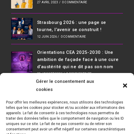
27 AVRIL 2023
/
0 COMMENTAIRE
Strasbourg 2026 : une page se
tourne, l’avenir se construit !
12 JUIN 2026
/
0 COMMENTAIRE
Orientations CEA 2025-2030 : Une
ambition de façade face à une cure
d’austérité qui ne dit pas son nom
29 JANVIER 2026
/
0 COMMENTAIRE
Gérer le consentement aux
Infos De Contact
cookies
Adresse :
Pour offrir les meilleures expériences, nous utilisons des technologies
D36, 91190 Saclay Bât 534
telles que les cookies pour stocker et/ou accéder aux informations des
appareils. Le fait de consentir à ces technologies nous permettra de
Téléphone :
traiter des données telles que le comportement de navigation ou les ID
01 69 08 30 04
uniques sur ce site. Le fait de ne pas consentir ou de retirer son
consentement peut avoir un effet négatif sur certaines caractéristiques
E-mail :