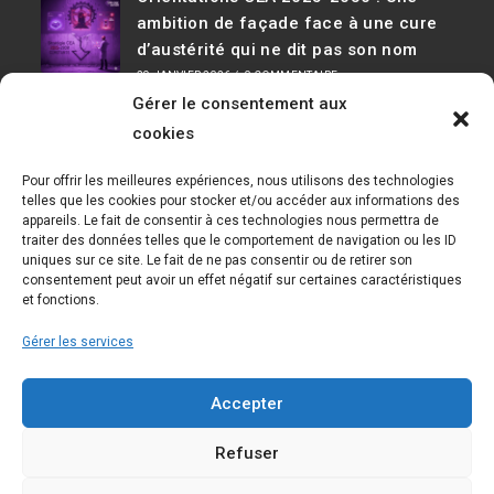
ambition de façade face à une cure
d’austérité qui ne dit pas son nom
29 JANVIER 2026
/
0 COMMENTAIRE
Gérer le consentement aux
Infos De Contact
cookies
Adresse :
Pour offrir les meilleures expériences, nous utilisons des technologies
D36, 91190 Saclay Bât 534
telles que les cookies pour stocker et/ou accéder aux informations des
appareils. Le fait de consentir à ces technologies nous permettra de
Téléphone :
traiter des données telles que le comportement de navigation ou les ID
01 69 08 30 04
uniques sur ce site. Le fait de ne pas consentir ou de retirer son
consentement peut avoir un effet négatif sur certaines caractéristiques
E-mail :
et fonctions.
cfecgc@cea.fr
Gérer les services
Nous Suivre
Accepter
Refuser