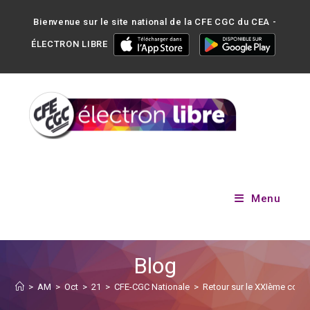
Bienvenue sur le site national de la CFE CGC du CEA -
ÉLECTRON LIBRE
Menu
Blog
>
AM
>
Oct
>
21
>
CFE-CGC Nationale
>
Retour sur le XXIème con