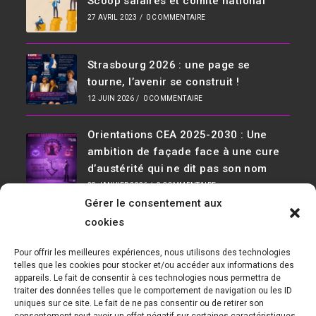
Scoop salaires et comité national
27 AVRIL 2023
/
0 COMMENTAIRE
Strasbourg 2026 : une page se
tourne, l’avenir se construit !
12 JUIN 2026
/
0 COMMENTAIRE
Orientations CEA 2025-2030 : Une
ambition de façade face à une cure
d’austérité qui ne dit pas son nom
29 JANVIER 2026
/
0 COMMENTAIRE
Gérer le consentement aux
Infos De Contact
cookies
Adresse :
Pour offrir les meilleures expériences, nous utilisons des technologies
D36, 91190 Saclay Bât 534
telles que les cookies pour stocker et/ou accéder aux informations des
appareils. Le fait de consentir à ces technologies nous permettra de
Téléphone :
traiter des données telles que le comportement de navigation ou les ID
01 69 08 30 04
uniques sur ce site. Le fait de ne pas consentir ou de retirer son