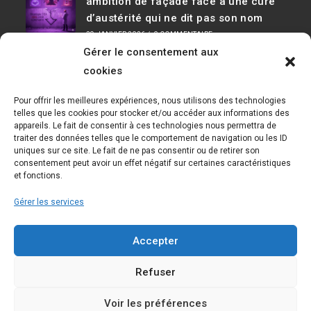
ambition de façade face à une cure
d’austérité qui ne dit pas son nom
29 JANVIER 2026
/
0 COMMENTAIRE
Gérer le consentement aux
Infos De Contact
cookies
Adresse :
Pour offrir les meilleures expériences, nous utilisons des technologies
D36, 91190 Saclay Bât 534
telles que les cookies pour stocker et/ou accéder aux informations des
appareils. Le fait de consentir à ces technologies nous permettra de
Téléphone :
traiter des données telles que le comportement de navigation ou les ID
01 69 08 30 04
uniques sur ce site. Le fait de ne pas consentir ou de retirer son
consentement peut avoir un effet négatif sur certaines caractéristiques
E-mail :
et fonctions.
cfecgc@cea.fr
Gérer les services
Nous Suivre
Accepter
Refuser
Voir les préférences