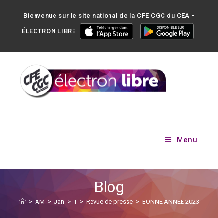
Bienvenue sur le site national de la CFE CGC du CEA -
ÉLECTRON LIBRE
Menu
Blog
>
AM
>
Jan
>
1
>
Revue de presse
>
BONNE ANNEE 2023