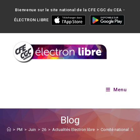
Bienvenue sur le site national de la CFE CGC du CEA -
ÉLECTRON LIBRE
Menu
Blog
>
PM
>
Juin
>
26
>
Actualités Electron libre
>
Comité national : la C